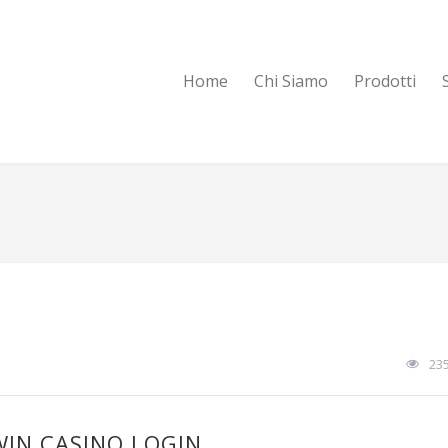
Home
Chi Siamo
Prodotti
23
IN CASINO LOGIN