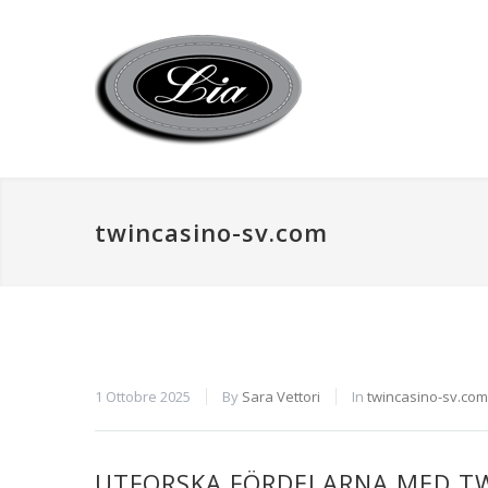
twincasino-sv.com
1 Ottobre 2025
By
Sara Vettori
In
twincasino-sv.com
UTFORSKA FÖRDELARNA MED TW