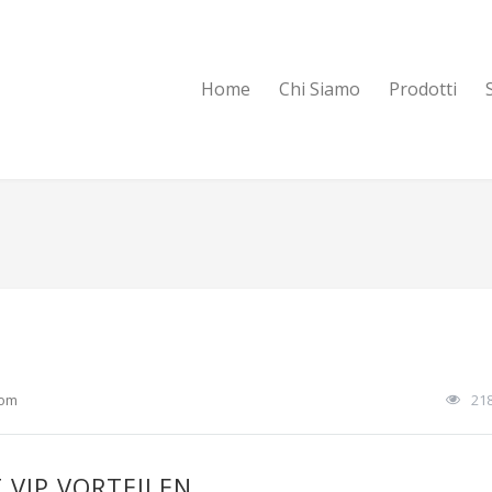
Home
Chi Siamo
Prodotti
com
21
 VIP VORTEILEN