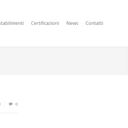
Stabilimenti
Certificazioni
News
Contatti
8
0