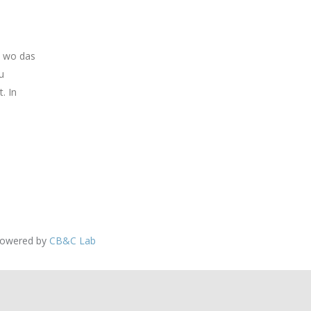
, wo das
u
. In
 Powered by
CB&C Lab