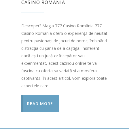
CASINO ROMÂNIA
Descoper? Magia 777 Casino România 777
Casino România oferă o experiență de neuitat
pentru pasionații de jocuri de noroc, îmbinând
distracția cu șansa de a câștiga. Indiferent
dacă ești un jucător începător sau
experimentat, acest cazinou online te va
fascina cu oferta sa variată și atmosfera
captivantă. În acest articol, vom explora toate
aspectele care
READ MORE