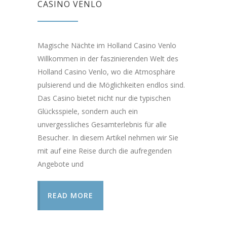
CASINO VENLO
Magische Nächte im Holland Casino Venlo
Willkommen in der faszinierenden Welt des
Holland Casino Venlo, wo die Atmosphäre
pulsierend und die Möglichkeiten endlos sind.
Das Casino bietet nicht nur die typischen
Glücksspiele, sondern auch ein
unvergessliches Gesamterlebnis für alle
Besucher. In diesem Artikel nehmen wir Sie
mit auf eine Reise durch die aufregenden
Angebote und
READ MORE