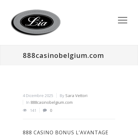
888casinobelgium.com
4 Dicembre 2025
By
Sara Vettori
In
888casinobelgium.com
141
0
888 CASINO BONUS L’AVANTAGE