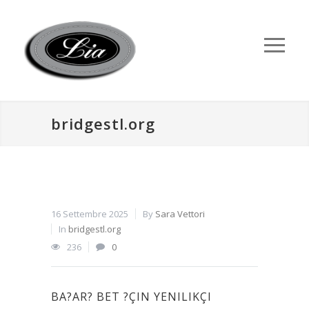
bridgestl.org
16 Settembre 2025
By
Sara Vettori
In
bridgestl.org
236
0
BA?AR? BET ?ÇIN YENILIKÇI