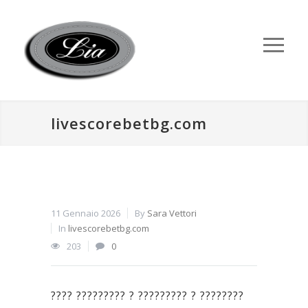
livescorebetbg.com
11 Gennaio 2026
By
Sara Vettori
In
livescorebetbg.com
203
0
???? ????????? ? ????????? ? ????????