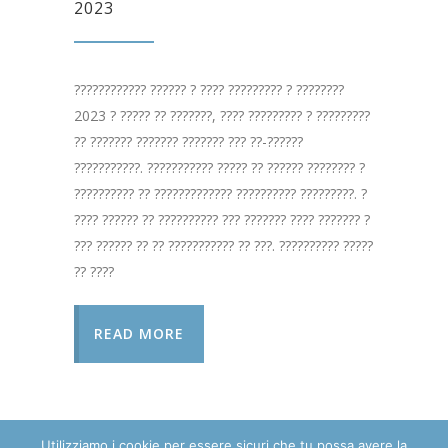
2023
???????????? ?????? ? ???? ????????? ? ????????
2023 ? ????? ?? ???????, ???? ????????? ? ?????????
?? ??????? ??????? ??????? ??? ??-??????
???????????. ??????????? ????? ?? ?????? ???????? ?
?????????? ?? ????????????? ?????????? ?????????. ?
???? ?????? ?? ?????????? ??? ??????? ???? ??????? ?
??? ?????? ?? ?? ??????????? ?? ???. ?????????? ?????
?? ????
READ MORE
Utilizziamo i cookie per essere sicuri che tu possa avere la