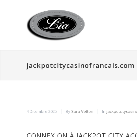
jackpotcitycasinofrancais.com
4 Dicembre 2025
By
Sara Vettori
In
jackpotcitycasi
CONNEXION À JACKPOT CITY AC