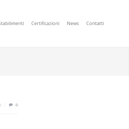
Stabilimenti
Certificazioni
News
Contatti
4
0