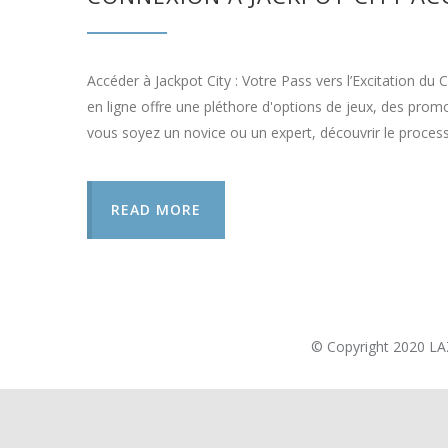
Accéder à Jackpot City : Votre Pass vers l’Excitation du 
en ligne offre une pléthore d'options de jeux, des prom
vous soyez un novice ou un expert, découvrir le proces
READ MORE
© Copyright 2020 LAZ