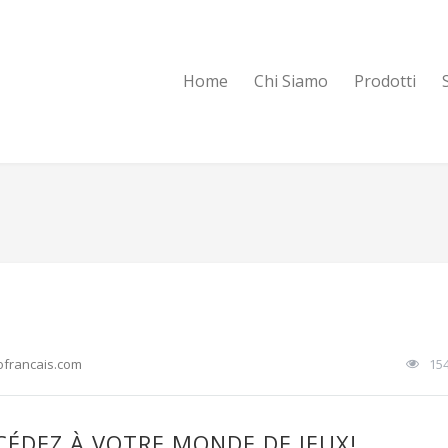
Home
Chi Siamo
Prodotti
nofrancais.com
15
CÉDEZ À VOTRE MONDE DE JEUX!