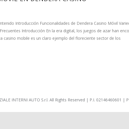
ntenido Introducción Funcionalidades de Dendera Casino Móvil Varie
recuentes Introducción En la era digital, los juegos de azar han enc
 casino mobile es un claro ejemplo del floreciente sector de los
IALE INTERNI AUTO S.r.l. All Rights Reserved | P.I. 02146460601 |