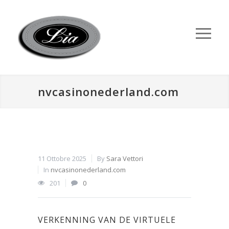
nvcasinonederland.com
11 Ottobre 2025
By
Sara Vettori
In
nvcasinonederland.com
201
0
VERKENNING VAN DE VIRTUELE