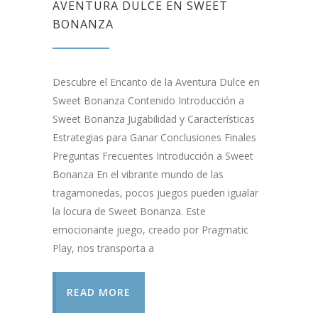
AVENTURA DULCE EN SWEET
BONANZA
Descubre el Encanto de la Aventura Dulce en
Sweet Bonanza Contenido Introducción a
Sweet Bonanza Jugabilidad y Características
Estrategias para Ganar Conclusiones Finales
Preguntas Frecuentes Introducción a Sweet
Bonanza En el vibrante mundo de las
tragamonedas, pocos juegos pueden igualar
la locura de Sweet Bonanza. Este
emocionante juego, creado por Pragmatic
Play, nos transporta a
READ MORE