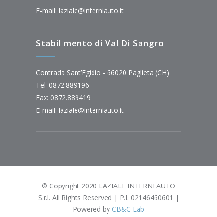
E-mail:
laziale@interniauto.it
Stabilimento di Val Di Sangro
Contrada Sant’Egidio - 66020 Paglieta (CH)
Tel: 0872.889196
Fax: 0872.889419
E-mail:
laziale@interniauto.it
© Copyright 2020 LAZIALE INTERNI AUTO
S.r.l. All Rights Reserved | P.I. 02146460601 |
Powered by
CB&C Lab