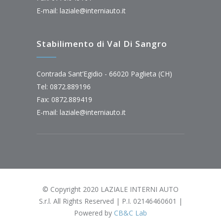
E-mail:
laziale@interniauto.it
Stabilimento di Val Di Sangro
Contrada Sant’Egidio - 66020 Paglieta (CH)
Tel: 0872.889196
Fax: 0872.889419
E-mail:
laziale@interniauto.it
© Copyright 2020 LAZIALE INTERNI AUTO
S.r.l. All Rights Reserved | P.I. 02146460601 |
Powered by
CB&C Lab