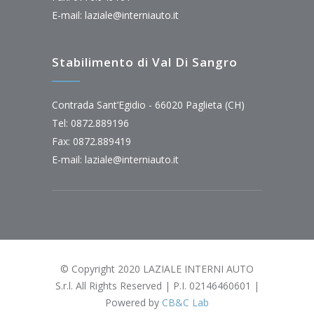
E-mail:
laziale@interniauto.it
Stabilimento di Val Di Sangro
Contrada Sant’Egidio - 66020 Paglieta (CH)
Tel: 0872.889196
Fax: 0872.889419
E-mail:
laziale@interniauto.it
© Copyright 2020 LAZIALE INTERNI AUTO
S.r.l. All Rights Reserved | P.I. 02146460601 |
Powered by
CB&C Lab