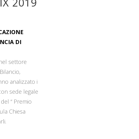
IX 2019
OCAZIONE
NCIA DI
 nel settore
Bilancio,
no analizzato i
 con sede legale
 del “ Premio
Aula Chiesa
li.