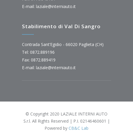
E-mail:
laziale@interniauto.it
Stabilimento di Val Di Sangro
Contrada Sant’Egidio - 66020 Paglieta (CH)
Tel: 0872.889196
Fax: 0872.889419
E-mail:
laziale@interniauto.it
© Copyright 2020 LAZIALE INTERNI AUTO
S.r.l. All Rights Reserved | P.I. 02146460601 |
Powered by
CB&C Lab