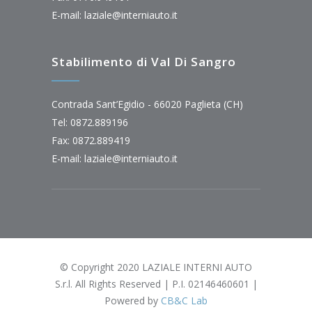
E-mail:
laziale@interniauto.it
Stabilimento di Val Di Sangro
Contrada Sant’Egidio - 66020 Paglieta (CH)
Tel: 0872.889196
Fax: 0872.889419
E-mail:
laziale@interniauto.it
© Copyright 2020 LAZIALE INTERNI AUTO
S.r.l. All Rights Reserved | P.I. 02146460601 |
Powered by
CB&C Lab