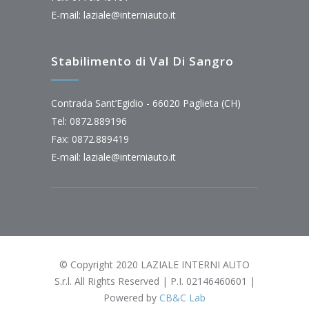
E-mail:
laziale@interniauto.it
Stabilimento di Val Di Sangro
Contrada Sant’Egidio - 66020 Paglieta (CH)
Tel: 0872.889196
Fax: 0872.889419
E-mail:
laziale@interniauto.it
© Copyright 2020 LAZIALE INTERNI AUTO
S.r.l. All Rights Reserved | P.I. 02146460601 |
Powered by
CB&C Lab