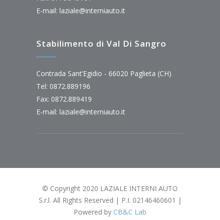
E-mail:
laziale@interniauto.it
Stabilimento di Val Di Sangro
Contrada Sant’Egidio - 66020 Paglieta (CH)
Tel: 0872.889196
Fax: 0872.889419
E-mail:
laziale@interniauto.it
© Copyright 2020 LAZIALE INTERNI AUTO
S.r.l. All Rights Reserved | P.I. 02146460601 |
Powered by
CB&C Lab