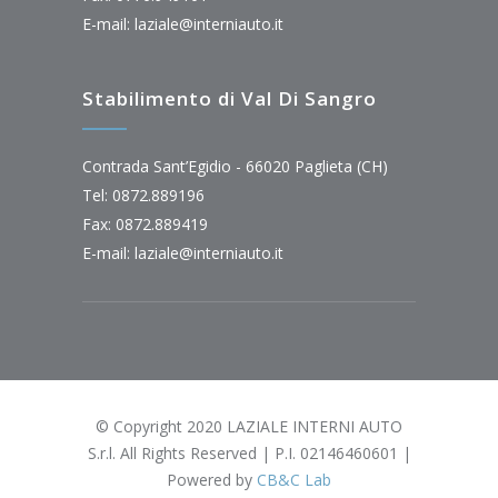
E-mail:
laziale@interniauto.it
Stabilimento di Val Di Sangro
Contrada Sant’Egidio - 66020 Paglieta (CH)
Tel: 0872.889196
Fax: 0872.889419
E-mail:
laziale@interniauto.it
© Copyright 2020 LAZIALE INTERNI AUTO
S.r.l. All Rights Reserved | P.I. 02146460601 |
Powered by
CB&C Lab