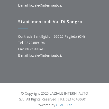
E-mail:
laziale@interniauto.it
Stabilimento di Val Di Sangro
Contrada Sant’Egidio - 66020 Paglieta (CH)
Tel: 0872.889196
Fax: 0872.889419
E-mail:
laziale@interniauto.it
© Copyright 2020 LAZIALE INTERNI AUTO
S.r.l. All Rights Reserved | P.I. 02146460601 |
Powered by
CB&C Lab