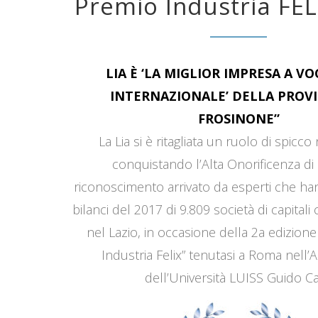
Premio Industria FEL
LIA È ‘LA MIGLIOR IMPRESA A V
INTERNAZIONALE’ DELLA PROVI
FROSINONE”
La Lia si è ritagliata un ruolo di spicco
conquistando l’Alta Onorificenza di 
riconoscimento arrivato da esperti che han
bilanci del 2017 di 9.809 società di capitali
nel Lazio, in occasione della 2a edizione
Industria Felix” tenutasi a Roma nell’
dell’Università LUISS Guido Car