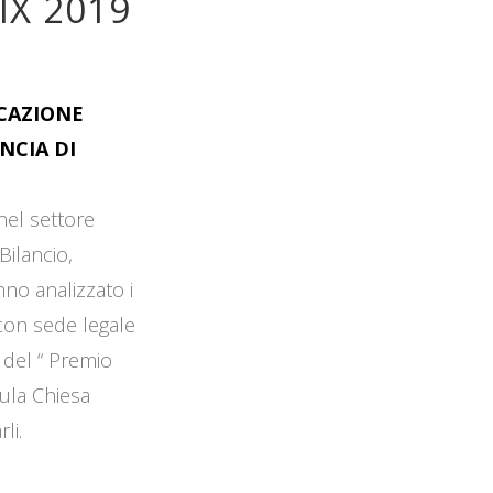
IX 2019
OCAZIONE
NCIA DI
 nel settore
Bilancio,
no analizzato i
 con sede legale
 del “ Premio
Aula Chiesa
li.