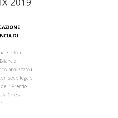
IX 2019
OCAZIONE
NCIA DI
 nel settore
Bilancio,
no analizzato i
 con sede legale
 del “ Premio
Aula Chiesa
li.