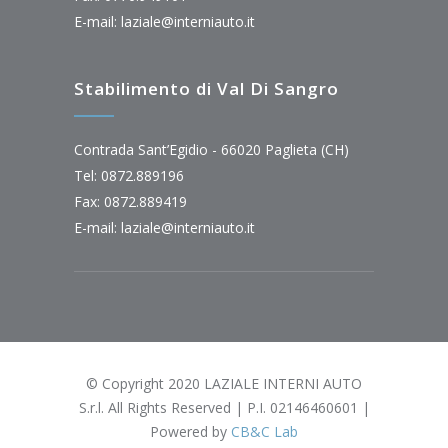
E-mail:
laziale@interniauto.it
Stabilimento di Val Di Sangro
Contrada Sant’Egidio - 66020 Paglieta (CH)
Tel: 0872.889196
Fax: 0872.889419
E-mail:
laziale@interniauto.it
© Copyright 2020 LAZIALE INTERNI AUTO
S.r.l. All Rights Reserved | P.I. 02146460601 |
Powered by
CB&C Lab