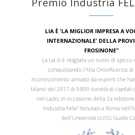
Premio Industria FEL
LIA È ‘LA MIGLIOR IMPRESA A V
INTERNAZIONALE’ DELLA PROVI
FROSINONE”
La Lia si è ritagliata un ruolo di spicco
conquistando l’Alta Onorificenza di 
riconoscimento arrivato da esperti che han
bilanci del 2017 di 9.809 società di capitali
nel Lazio, in occasione della 2a edizione
Industria Felix” tenutasi a Roma nell’
dell’Università LUISS Guido Car