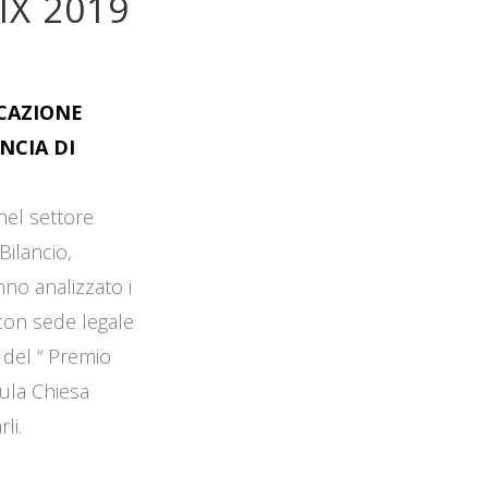
IX 2019
OCAZIONE
NCIA DI
 nel settore
Bilancio,
no analizzato i
 con sede legale
 del “ Premio
Aula Chiesa
li.