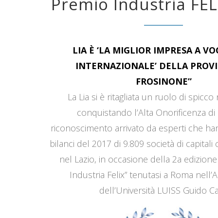
Premio Industria FEL
LIA È ‘LA MIGLIOR IMPRESA A V
INTERNAZIONALE’ DELLA PROVI
FROSINONE”
La Lia si è ritagliata un ruolo di spicco
conquistando l’Alta Onorificenza di 
riconoscimento arrivato da esperti che han
bilanci del 2017 di 9.809 società di capitali
nel Lazio, in occasione della 2a edizione
Industria Felix” tenutasi a Roma nell’
dell’Università LUISS Guido Car