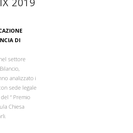
IX 2019
OCAZIONE
NCIA DI
 nel settore
Bilancio,
no analizzato i
 con sede legale
 del “ Premio
Aula Chiesa
li.