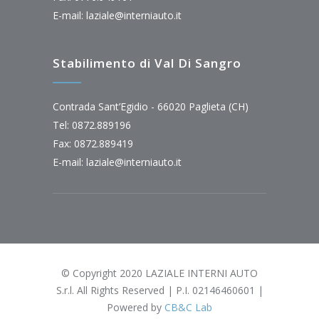
E-mail:
laziale@interniauto.it
Stabilimento di Val Di Sangro
Contrada Sant’Egidio - 66020 Paglieta (CH)
Tel: 0872.889196
Fax: 0872.889419
E-mail:
laziale@interniauto.it
© Copyright 2020 LAZIALE INTERNI AUTO
S.r.l. All Rights Reserved | P.I. 02146460601 |
Powered by
CB&C Lab