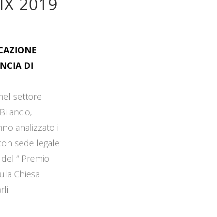
IX 2019
OCAZIONE
NCIA DI
 nel settore
Bilancio,
no analizzato i
 con sede legale
 del “ Premio
Aula Chiesa
li.