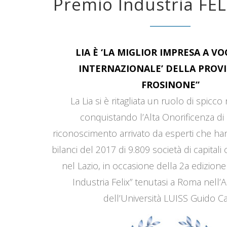
Premio Industria FEL
LIA È ‘LA MIGLIOR IMPRESA A V
INTERNAZIONALE’ DELLA PROVI
FROSINONE”
La Lia si è ritagliata un ruolo di spicco
conquistando l’Alta Onorificenza di 
riconoscimento arrivato da esperti che han
bilanci del 2017 di 9.809 società di capitali
nel Lazio, in occasione della 2a edizione
Industria Felix” tenutasi a Roma nell’
dell’Università LUISS Guido Car