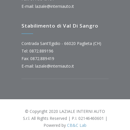
E-mail:
laziale@interniauto.it
Stabilimento di Val Di Sangro
Contrada Sant’Egidio - 66020 Paglieta (CH)
Tel: 0872.889196
Fax: 0872.889419
E-mail:
laziale@interniauto.it
© Copyright 2020 LAZIALE INTERNI AUTO
S.r.l. All Rights Reserved | P.I. 02146460601 |
Powered by
CB&C Lab