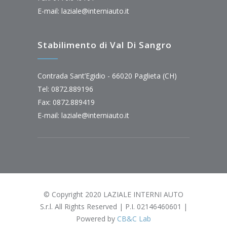
E-mail:
laziale@interniauto.it
Stabilimento di Val Di Sangro
Contrada Sant’Egidio - 66020 Paglieta (CH)
Tel: 0872.889196
Fax: 0872.889419
E-mail:
laziale@interniauto.it
© Copyright 2020 LAZIALE INTERNI AUTO
S.r.l. All Rights Reserved | P.I. 02146460601 |
Powered by
CB&C Lab