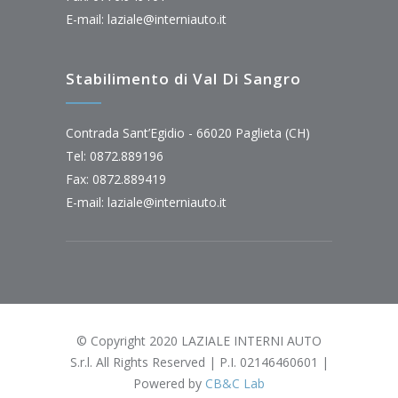
E-mail:
laziale@interniauto.it
Stabilimento di Val Di Sangro
Contrada Sant’Egidio - 66020 Paglieta (CH)
Tel: 0872.889196
Fax: 0872.889419
E-mail:
laziale@interniauto.it
© Copyright 2020 LAZIALE INTERNI AUTO
S.r.l. All Rights Reserved | P.I. 02146460601 |
Powered by
CB&C Lab