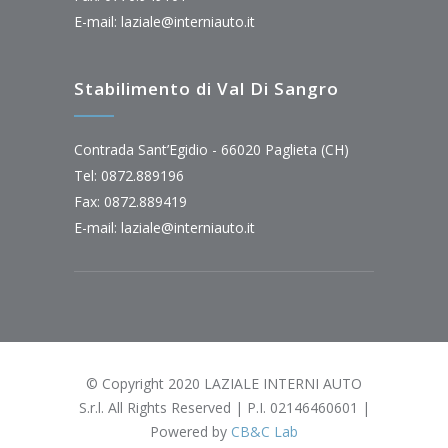
E-mail:
laziale@interniauto.it
Stabilimento di Val Di Sangro
Contrada Sant’Egidio - 66020 Paglieta (CH)
Tel: 0872.889196
Fax: 0872.889419
E-mail:
laziale@interniauto.it
© Copyright 2020 LAZIALE INTERNI AUTO
S.r.l. All Rights Reserved | P.I. 02146460601 |
Powered by
CB&C Lab