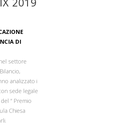
IX 2019
OCAZIONE
NCIA DI
 nel settore
Bilancio,
no analizzato i
 con sede legale
 del “ Premio
Aula Chiesa
li.