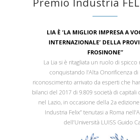
Premio Industria FEL
LIA È ‘LA MIGLIOR IMPRESA A V
INTERNAZIONALE’ DELLA PROVI
FROSINONE”
La Lia si è ritagliata un ruolo di spicco
conquistando l’Alta Onorificenza di 
riconoscimento arrivato da esperti che han
bilanci del 2017 di 9.809 società di capitali
nel Lazio, in occasione della 2a edizione
Industria Felix” tenutasi a Roma nell’
dell’Università LUISS Guido Car