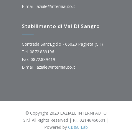
E-mail:
laziale@interniauto.it
Stabilimento di Val Di Sangro
Contrada Sant’Egidio - 66020 Paglieta (CH)
Tel: 0872.889196
Fax: 0872.889419
E-mail:
laziale@interniauto.it
© Copyright 2020 LAZIALE INTERNI AUTO
S.r.l. All Rights Reserved | P.I. 02146460601 |
Powered by
CB&C Lab