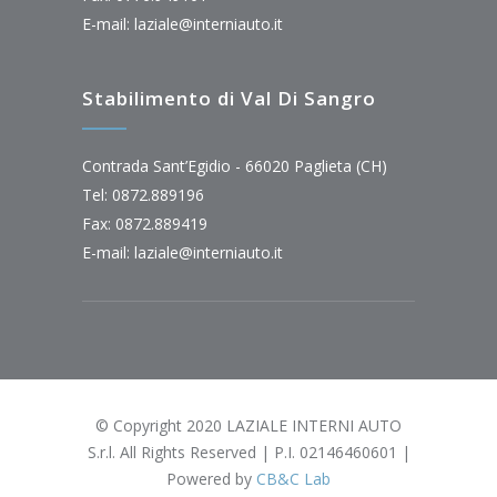
E-mail:
laziale@interniauto.it
Stabilimento di Val Di Sangro
Contrada Sant’Egidio - 66020 Paglieta (CH)
Tel: 0872.889196
Fax: 0872.889419
E-mail:
laziale@interniauto.it
© Copyright 2020 LAZIALE INTERNI AUTO
S.r.l. All Rights Reserved | P.I. 02146460601 |
Powered by
CB&C Lab