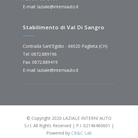
E-mail:
laziale@interniauto.it
Stabilimento di Val Di Sangro
Contrada Sant’Egidio - 66020 Paglieta (CH)
Tel: 0872.889196
Fax: 0872.889419
E-mail:
laziale@interniauto.it
© Copyright 2020 LAZIALE INTERNI AUTO
S.r.l. All Rights Reserved | P.I. 02146460601 |
Powered by
CB&C Lab