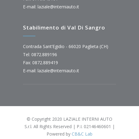
E-mail:
laziale@interniauto.it
Stabilimento di Val Di Sangro
Contrada Sant’Egidio - 66020 Paglieta (CH)
Tel: 0872.889196
Fax: 0872.889419
E-mail:
laziale@interniauto.it
© Copyright 2020 LAZIALE INTERNI AUTO
S.r.l. All Rights Reserved | P.I. 02146460601 |
Powered by
CB&C Lab