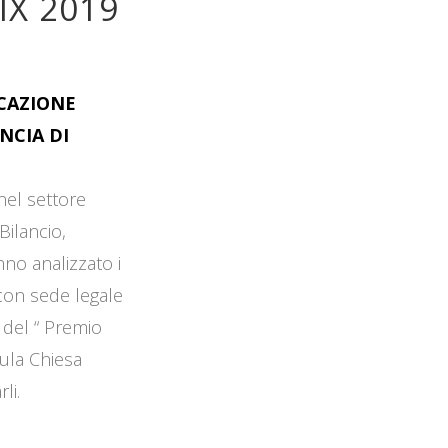
IX 2019
OCAZIONE
NCIA DI
 nel settore
Bilancio,
no analizzato i
 con sede legale
 del “ Premio
Aula Chiesa
li.