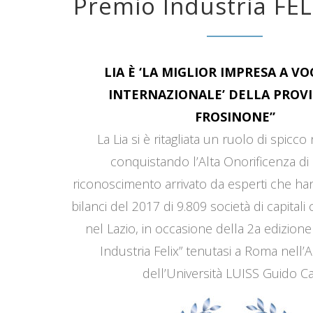
Premio Industria FEL
LIA È ‘LA MIGLIOR IMPRESA A V
INTERNAZIONALE’ DELLA PROVI
FROSINONE”
La Lia si è ritagliata un ruolo di spicco
conquistando l’Alta Onorificenza di 
riconoscimento arrivato da esperti che han
bilanci del 2017 di 9.809 società di capitali
nel Lazio, in occasione della 2a edizione
Industria Felix” tenutasi a Roma nell’
dell’Università LUISS Guido Car