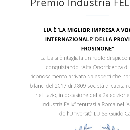
Premio Industria FEL
LIA È ‘LA MIGLIOR IMPRESA A V
INTERNAZIONALE’ DELLA PROVI
FROSINONE”
La Lia si è ritagliata un ruolo di spicco
conquistando l’Alta Onorificenza di 
riconoscimento arrivato da esperti che han
bilanci del 2017 di 9.809 società di capitali
nel Lazio, in occasione della 2a edizione
Industria Felix” tenutasi a Roma nell’
dell’Università LUISS Guido Car