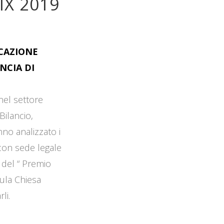
IX 2019
OCAZIONE
NCIA DI
 nel settore
Bilancio,
no analizzato i
 con sede legale
 del “ Premio
Aula Chiesa
li.