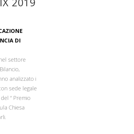
IX 2019
OCAZIONE
NCIA DI
 nel settore
Bilancio,
no analizzato i
 con sede legale
 del “ Premio
Aula Chiesa
li.