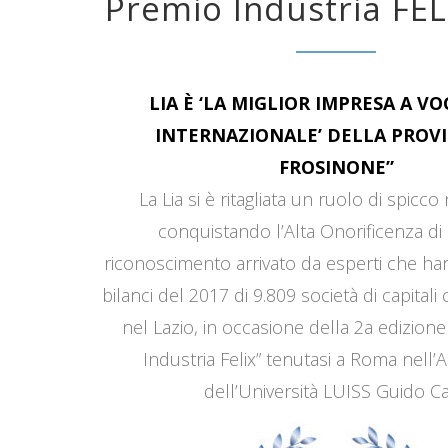
Premio Industria FEL
LIA È ‘LA MIGLIOR IMPRESA A V
INTERNAZIONALE’ DELLA PROVI
FROSINONE”
La Lia si è ritagliata un ruolo di spicco
conquistando l’Alta Onorificenza di 
riconoscimento arrivato da esperti che han
bilanci del 2017 di 9.809 società di capitali
nel Lazio, in occasione della 2a edizione
Industria Felix” tenutasi a Roma nell’
dell’Università LUISS Guido Car