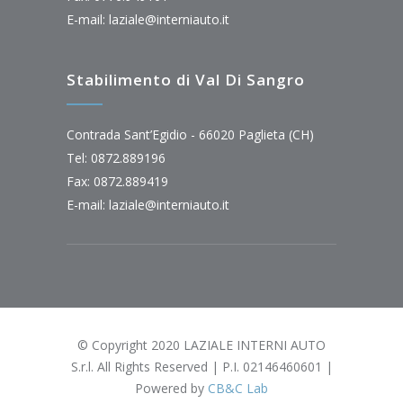
E-mail:
laziale@interniauto.it
Stabilimento di Val Di Sangro
Contrada Sant’Egidio - 66020 Paglieta (CH)
Tel: 0872.889196
Fax: 0872.889419
E-mail:
laziale@interniauto.it
© Copyright 2020 LAZIALE INTERNI AUTO
S.r.l. All Rights Reserved | P.I. 02146460601 |
Powered by
CB&C Lab