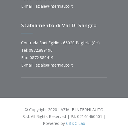
E-mail:
laziale@interniauto.it
Stabilimento di Val Di Sangro
Contrada Sant’Egidio - 66020 Paglieta (CH)
Tel: 0872.889196
Fax: 0872.889419
E-mail:
laziale@interniauto.it
© Copyright 2020 LAZIALE INTERNI AUTO
S.r.l. All Rights Reserved | P.I. 02146460601 |
Powered by
CB&C Lab