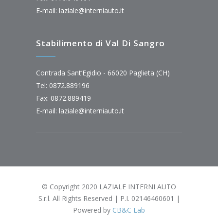
E-mail:
laziale@interniauto.it
Stabilimento di Val Di Sangro
Contrada Sant’Egidio - 66020 Paglieta (CH)
Tel: 0872.889196
Fax: 0872.889419
E-mail:
laziale@interniauto.it
© Copyright 2020 LAZIALE INTERNI AUTO
S.r.l. All Rights Reserved | P.I. 02146460601 |
Powered by
CB&C Lab