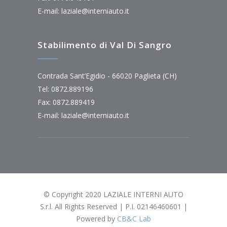
E-mail:
laziale@interniauto.it
Stabilimento di Val Di Sangro
Contrada Sant’Egidio - 66020 Paglieta (CH)
Tel: 0872.889196
Fax: 0872.889419
E-mail:
laziale@interniauto.it
© Copyright 2020 LAZIALE INTERNI AUTO
S.r.l. All Rights Reserved | P.I. 02146460601 |
Powered by
CB&C Lab