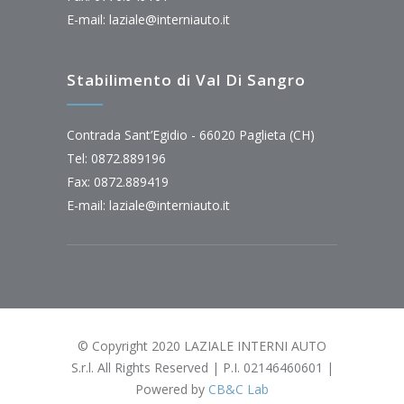
E-mail:
laziale@interniauto.it
Stabilimento di Val Di Sangro
Contrada Sant’Egidio - 66020 Paglieta (CH)
Tel: 0872.889196
Fax: 0872.889419
E-mail:
laziale@interniauto.it
© Copyright 2020 LAZIALE INTERNI AUTO
S.r.l. All Rights Reserved | P.I. 02146460601 |
Powered by
CB&C Lab