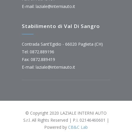
E-mail:
laziale@interniauto.it
Stabilimento di Val Di Sangro
Contrada Sant’Egidio - 66020 Paglieta (CH)
Tel: 0872.889196
Fax: 0872.889419
E-mail:
laziale@interniauto.it
© Copyright 2020 LAZIALE INTERNI AUTO
S.r.l. All Rights Reserved | P.I. 02146460601 |
Powered by
CB&C Lab