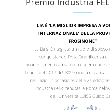
Premio Industria FEL
LIA È ‘LA MIGLIOR IMPRESA A V
INTERNAZIONALE’ DELLA PROVI
FROSINONE”
La Lia si è ritagliata un ruolo di spicco
conquistando l’Alta Onorificenza di 
riconoscimento arrivato da esperti che han
bilanci del 2017 di 9.809 società di capitali
nel Lazio, in occasione della 2a edizione
Industria Felix” tenutasi a Roma nell’
dell’Università LUISS Guido Car