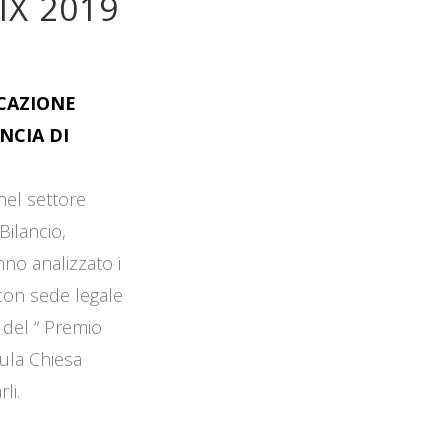
IX 2019
OCAZIONE
NCIA DI
 nel settore
Bilancio,
no analizzato i
 con sede legale
 del “ Premio
Aula Chiesa
li.