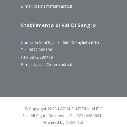
E-mail:
laziale@interniauto.it
Stabilimento di Val Di Sangro
Contrada Sant’Egidio - 66020 Paglieta (CH)
Tel: 0872.889196
Fax: 0872.889419
E-mail:
laziale@interniauto.it
© Copyright 2020 LAZIALE INTERNI AUTO
S.r.l. All Rights Reserved | P.I. 02146460601 |
Powered by
CB&C Lab