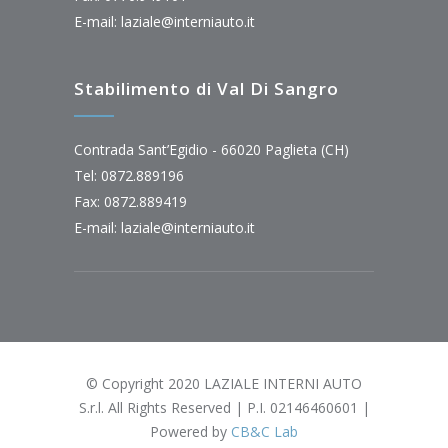
E-mail:
laziale@interniauto.it
Stabilimento di Val Di Sangro
Contrada Sant’Egidio - 66020 Paglieta (CH)
Tel: 0872.889196
Fax: 0872.889419
E-mail:
laziale@interniauto.it
© Copyright 2020 LAZIALE INTERNI AUTO
S.r.l. All Rights Reserved | P.I. 02146460601 |
Powered by
CB&C Lab