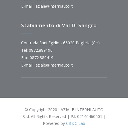
E-mail:
laziale@interniauto.it
Stabilimento di Val Di Sangro
Contrada Sant’Egidio - 66020 Paglieta (CH)
Tel: 0872.889196
Fax: 0872.889419
E-mail:
laziale@interniauto.it
© Copyright 2020 LAZIALE INTERNI AUTO
S.r.l. All Rights Reserved | P.I. 02146460601 |
Powered by
CB&C Lab